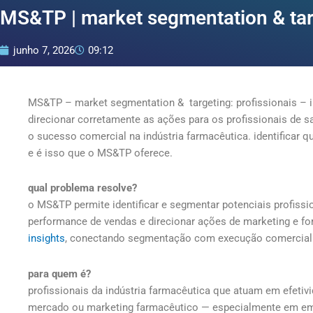
Ir
MS&TP | market segmentation & targ
para
o
junho 7, 2026
09:12
conteúdo
MS&TP – market segmentation & targeting: profissionais – 
direcionar corretamente as ações para os profissionais de s
o sucesso comercial na indústria farmacêutica. identificar 
e é isso que o MS&TP oferece.
qual problema resolve?
o MS&TP permite identificar e segmentar potenciais profiss
performance de vendas e direcionar ações de marketing e f
insights
, conectando segmentação com execução comercial
para quem é?
profissionais da indústria farmacêutica que atuam em efetivi
mercado ou marketing farmacêutico — especialmente em e