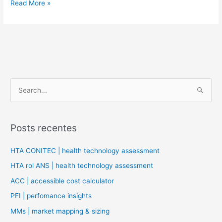
Read More »
P
e
s
Posts recentes
q
u
HTA CONITEC | health technology assessment
i
HTA rol ANS | health technology assessment
s
ACC | accessible cost calculator
a
PFI | perfomance insights
r
MMs | market mapping & sizing
p