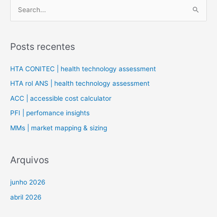
P
e
s
Posts recentes
q
u
HTA CONITEC | health technology assessment
i
HTA rol ANS | health technology assessment
s
ACC | accessible cost calculator
a
PFI | perfomance insights
r
MMs | market mapping & sizing
p
o
r
Arquivos
:
junho 2026
abril 2026